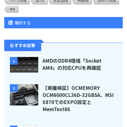
メモリの知識
再入荷
新製品情報
特価情報
自作PCの知識
雑談
購読する
おすすめ記事
AMDのDDR4環境「Socket
1
AM4」の対応CPUを再確認
【実機検証】OCMEMORY
2
OCM6000CL36D-32GBSA、MSI
X870でのEXPO設定と
MemTest86