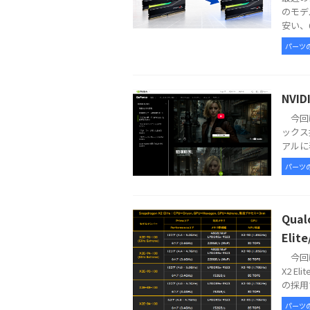
のモデ
安い、6
パーツ
NVI
今回は
ックス
アルに表
パーツ
Qua
Elit
今回は
X2 E
の採用で
パーツ