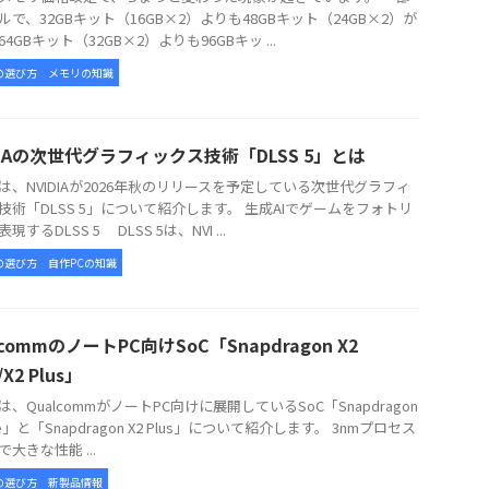
ルで、32GBキット（16GB×2）よりも48GBキット（24GB×2）が
4GBキット（32GB×2）よりも96GBキッ ...
の選び方
メモリの知識
DIAの次世代グラフィックス技術「DLSS 5」とは
、NVIDIAが2026年秋のリリースを予定している次世代グラフィ
技術「DLSS 5」について紹介します。 生成AIでゲームをフォトリ
現するDLSS 5 DLSS 5は、NVI ...
の選び方
自作PCの知識
lcommのノートPC向けSoC「Snapdragon X2
e/X2 Plus」
、QualcommがノートPC向けに展開しているSoC「Snapdragon
lite」と「Snapdragon X2 Plus」について紹介します。 3nmプロセス
大きな性能 ...
の選び方
新製品情報