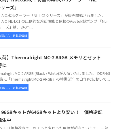
シリーズ」
tua AIO水冷クーラー「NL-LC1シリーズ」が販売開始されました。
ua AIO NL-LC1 の圧倒的な冷却性能と信頼のAsetek製ポンプ 「NL-
リーズ」は、240m ...
の選び方
新製品情報
荷】Thermalright MC-2 ARGB メモリとセット
得に
alright MC-2 ARGB (Black / White)が入荷いたしました。 DDR4/5
に「Thermalright MC-2 ARGB」の特徴 近年の自作PCにおいて ...
の選び方
新製品情報
5 96GBキットが64GBキットより安い！ 価格逆転
発生中
メモリ価格改定で、ちょっと変わった現象が起きています。 一部