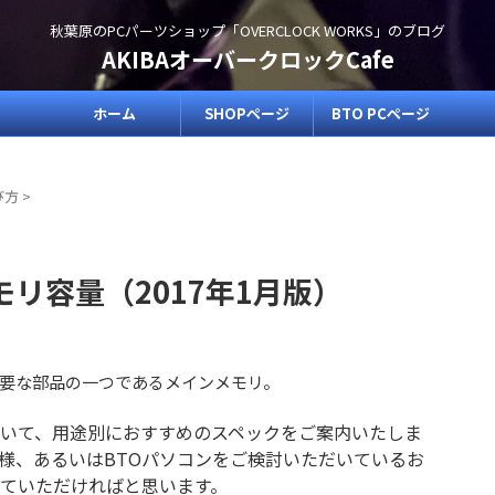
秋葉原のPCパーツショップ「OVERCLOCK WORKS」のブログ
AKIBAオーバークロックCafe
ホーム
SHOPページ
BTO PCページ
び方
>
リ容量（2017年1月版）
要な部品の一つであるメインメモリ。
いて、用途別におすすめのスペックをご案内いたしま
様、あるいはBTOパソコンをご検討いただいているお
ていただければと思います。