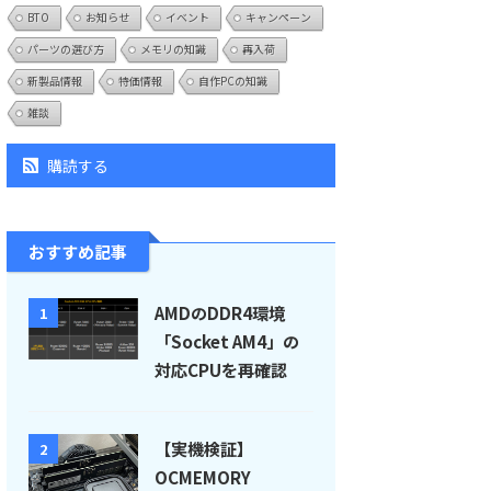
BTO
お知らせ
イベント
キャンペーン
パーツの選び方
メモリの知識
再入荷
新製品情報
特価情報
自作PCの知識
雑談
購読する
おすすめ記事
AMDのDDR4環境
1
「Socket AM4」の
対応CPUを再確認
【実機検証】
2
OCMEMORY