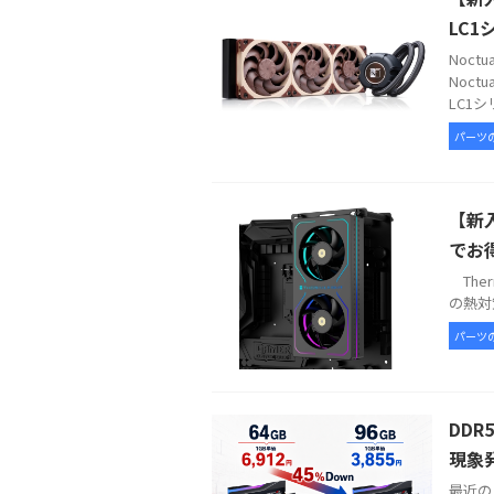
LC1
Noc
Noct
LC1シ
パーツ
【新入
でお
Therm
の熱対策
パーツ
DDR
現象
最近の