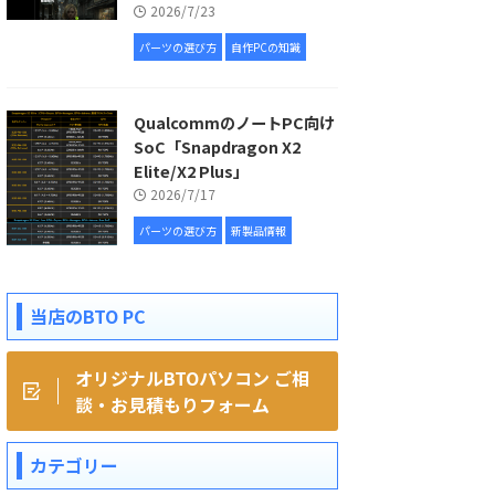
2026/7/23
パーツの選び方
自作PCの知識
QualcommのノートPC向け
SoC「Snapdragon X2
Elite/X2 Plus」
2026/7/17
パーツの選び方
新製品情報
当店のBTO PC
オリジナルBTOパソコン ご相
談・お見積もりフォーム
カテゴリー