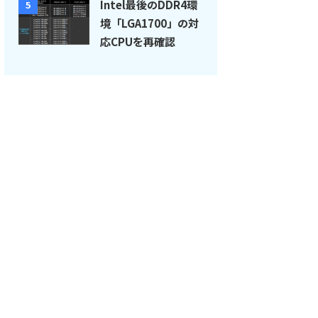
Intel最後のDDR4環
5
境「LGA1700」の対
応CPUを再確認