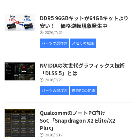
DDR5 96GBキットが64GBキットより
安い！ 価格逆転現象発生中
2026/7/25
パーツの選び方
メモリの知識
NVIDIAの次世代グラフィックス技術
「DLSS 5」とは
2026/7/23
パーツの選び方
自作PCの知識
QualcommのノートPC向け
SoC「Snapdragon X2 Elite/X2
Plus」
2026/7/17