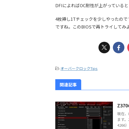
DFIによればOC耐性が上がっている
4枚挿し1Tチェックを少しやったので
ですね。このBIOSで再トライしてみ
-
オーバークロックTips
関連記事
Z37
現在、
ます。
426