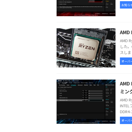
お知ら
AMD
AMD
した。
スしまし
オーバー
AMD
ミン
AMD
INT
DDR4-
オーバー