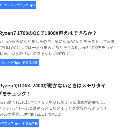
せ
オーバークロックTips
 Ryzen7 1700のOCで1800X超えはできるか？
 Ryzenが発売になりましたので、気になるOC耐性をテストしてみま
CPUはOCとしては一番うまみがありそうなRyzen7 1700をチョイ
た。型番の「X」のあるなしがINTELと ...
クロックTips
新製品情報
 RyzenでDDR4-2400が動かないときはメモリタイ
グをチェック！
 RyzenはINTELに比べてメモリ周りにちょっと注意が必要です。
ELプラットフォームとは通るメモリタイミングが異なるようです。
2400の場合、通常INTEL Z170やZ27 ...
クロックTips
新製品情報