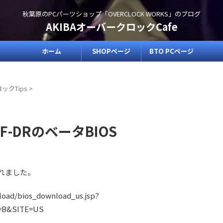
秋葉原のPCパーツショップ「OVERCLOCK WORKS」のブログ
AKIBAオーバークロックCafe
ホーム
SHOPページ
BTO PCページ
ックTips
>
0 CF-DRのベータBIOS
スされました。
load/bios_download_us.jsp?
=B&SITE=US