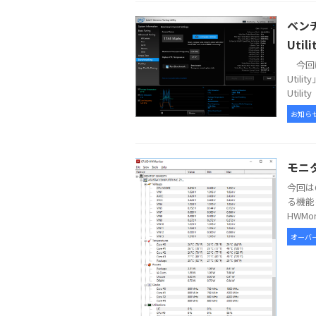
ベンチ
Util
今回はI
Util
Utility（
お知ら
モニ
今回は
る機能
HWMo
オーバー