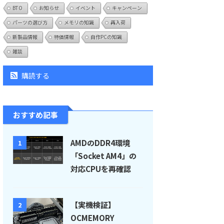
BTO
お知らせ
イベント
キャンペーン
パーツの選び方
メモリの知識
再入荷
新製品情報
特価情報
自作PCの知識
雑談
購読する
おすすめ記事
AMDのDDR4環境
1
「Socket AM4」の
対応CPUを再確認
【実機検証】
2
OCMEMORY