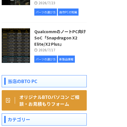
2026/7/23
パーツの選び方
自作PCの知識
QualcommのノートPC向け
SoC「Snapdragon X2
Elite/X2 Plus」
2026/7/17
パーツの選び方
新製品情報
当店のBTO PC
オリジナルBTOパソコン ご相
談・お見積もりフォーム
カテゴリー