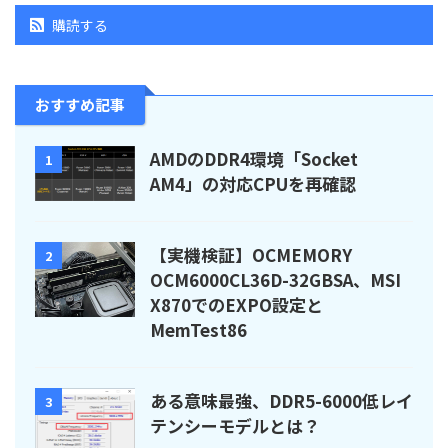
購読する
おすすめ記事
AMDのDDR4環境「Socket
1
AM4」の対応CPUを再確認
【実機検証】OCMEMORY
2
OCM6000CL36D-32GBSA、MSI
X870でのEXPO設定と
MemTest86
ある意味最強、DDR5-6000低レイ
3
テンシーモデルとは？