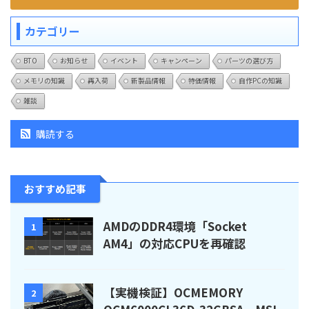
カテゴリー
BTO
お知らせ
イベント
キャンペーン
パーツの選び方
メモリの知識
再入荷
新製品情報
特価情報
自作PCの知識
雑談
購読する
おすすめ記事
AMDのDDR4環境「Socket
1
AM4」の対応CPUを再確認
【実機検証】OCMEMORY
2