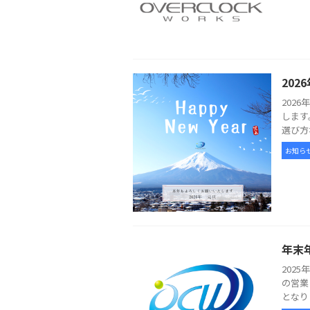
20
202
します
選び方
お知ら
年末
202
の営業
となり