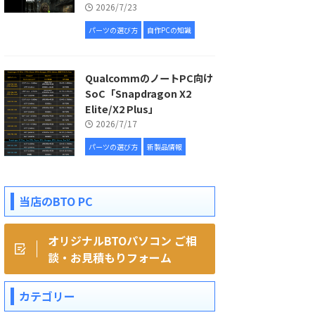
2026/7/23
パーツの選び方
自作PCの知識
QualcommのノートPC向け
SoC「Snapdragon X2
Elite/X2 Plus」
2026/7/17
パーツの選び方
新製品情報
当店のBTO PC
オリジナルBTOパソコン ご相
談・お見積もりフォーム
カテゴリー