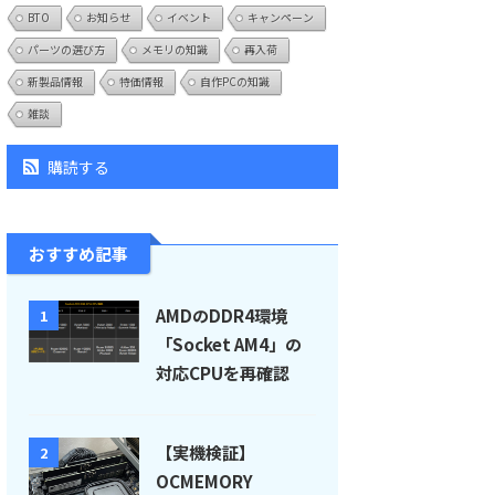
BTO
お知らせ
イベント
キャンペーン
パーツの選び方
メモリの知識
再入荷
新製品情報
特価情報
自作PCの知識
雑談
購読する
おすすめ記事
AMDのDDR4環境
1
「Socket AM4」の
対応CPUを再確認
【実機検証】
2
OCMEMORY