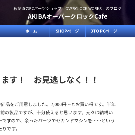
秋葉原のPCパーツショップ「OVERCLOCK WORKS」のブログ
AKIBAオーバークロックCafe
ホーム
SHOPページ
BTO PCページ
ります！ お見逃しなく！！
特価品をご用意しました。7,000円～とお買い得です。半年
い前の製品ですが、十分使えると思います。元々は結構い
ーですので、余ったパーツでセカンドマシンを……という
たりです。