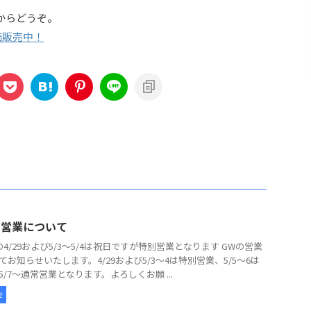
からどうぞ。
価販売中！
の営業について
の4/29および5/3～5/4は祝日ですが特別営業となります GWの営業
てお知らせいたします。4/29および5/3～4は特別営業、5/5～6は
5/7～通常営業となります。よろしくお願 ...
せ