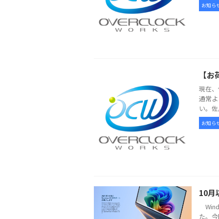
お知ら
【お
現在、
通常よ
い。佐
お知ら
10月
Win
た。今