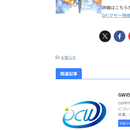
詳細はこちら
DFIマザー特
-
お知らせ
関連記事
GW
GW中
につい
休業、
お知ら