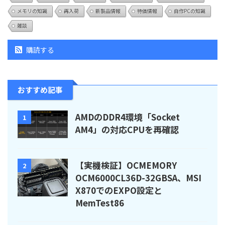
メモリの知識
再入荷
新製品情報
特価情報
自作PCの知識
雑談
購読する
おすすめ記事
AMDのDDR4環境「Socket
1
AM4」の対応CPUを再確認
【実機検証】OCMEMORY
2
OCM6000CL36D-32GBSA、MSI
X870でのEXPO設定と
MemTest86