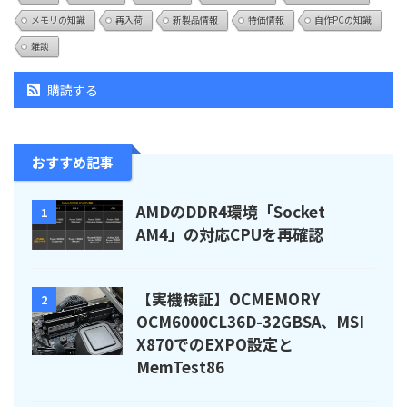
メモリの知識
再入荷
新製品情報
特価情報
自作PCの知識
雑談
購読する
おすすめ記事
AMDのDDR4環境「Socket
1
AM4」の対応CPUを再確認
【実機検証】OCMEMORY
2
OCM6000CL36D-32GBSA、MSI
X870でのEXPO設定と
MemTest86