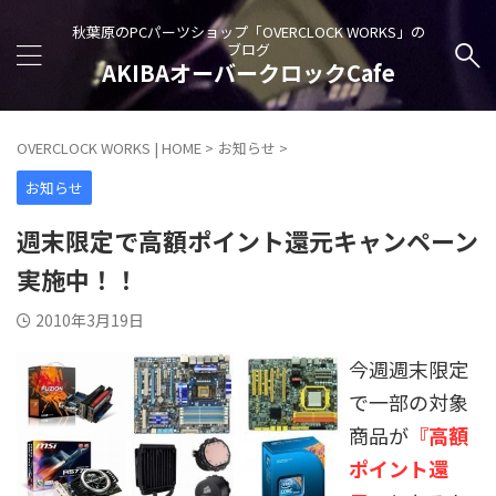
秋葉原のPCパーツショップ「OVERCLOCK WORKS」の
ブログ
AKIBAオーバークロックCafe
OVERCLOCK WORKS | HOME
>
お知らせ
>
お知らせ
週末限定で高額ポイント還元キャンペーン
実施中！！
2010年3月19日
今週週末限定
で一部の対象
商品が
『高額
ポイント還