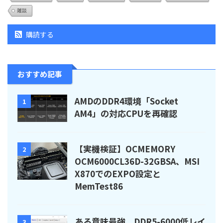
雑談
購読する
おすすめ記事
AMDのDDR4環境「Socket
1
AM4」の対応CPUを再確認
【実機検証】OCMEMORY
2
OCM6000CL36D-32GBSA、MSI
X870でのEXPO設定と
MemTest86
ある意味最強、DDR5-6000低レイ
3