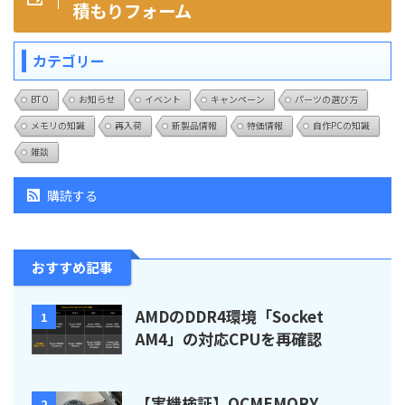
積もりフォーム
カテゴリー
BTO
お知らせ
イベント
キャンペーン
パーツの選び方
メモリの知識
再入荷
新製品情報
特価情報
自作PCの知識
雑談
購読する
おすすめ記事
AMDのDDR4環境「Socket
1
AM4」の対応CPUを再確認
【実機検証】OCMEMORY
2