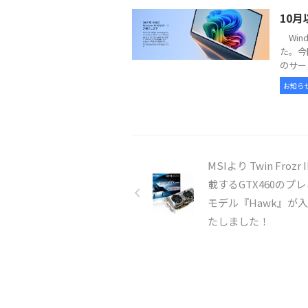
10月
Win
た。今
のサー
お知ら
MSIより Twin Frozr 
載するGTX460のプ
モデル『Hawk』が
たしました！