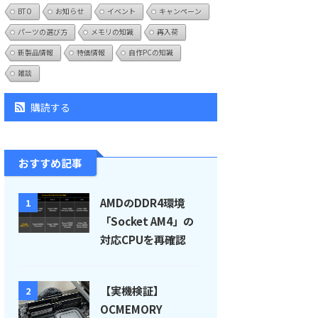
BTO
お知らせ
イベント
キャンペーン
パーツの選び方
メモリの知識
再入荷
新製品情報
特価情報
自作PCの知識
雑談
購読する
おすすめ記事
AMDのDDR4環境
1
「Socket AM4」の
対応CPUを再確認
【実機検証】
2
OCMEMORY