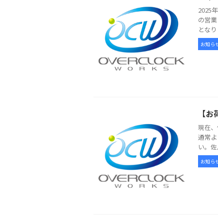
202
の営業
となり
お知ら
【お
現在、
通常よ
い。佐
お知ら