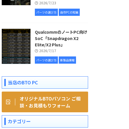
2026/7/23
パーツの選び方
自作PCの知識
QualcommのノートPC向け
SoC「Snapdragon X2
Elite/X2 Plus」
2026/7/17
パーツの選び方
新製品情報
当店のBTO PC
オリジナルBTOパソコン ご相
談・お見積もりフォーム
カテゴリー