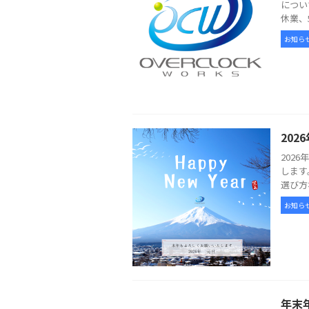
につい
休業、
お知ら
20
202
します
選び方
お知ら
年末