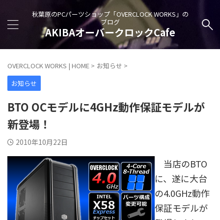
秋葉原のPCパーツショップ「OVERCLOCK WORKS」の
ブログ
AKIBAオーバークロックCafe
OVERCLOCK WORKS | HOME
>
お知らせ
>
お知らせ
BTO OCモデルに4GHz動作保証モデルが
新登場！
2010年10月22日
当店のBTO
に、遂に大台
の4.0GHz動作
保証モデルが