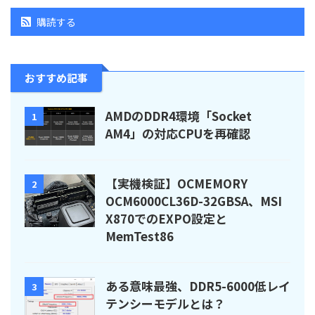
購読する
おすすめ記事
AMDのDDR4環境「Socket
1
AM4」の対応CPUを再確認
【実機検証】OCMEMORY
2
OCM6000CL36D-32GBSA、MSI
X870でのEXPO設定と
MemTest86
ある意味最強、DDR5-6000低レイ
3
テンシーモデルとは？