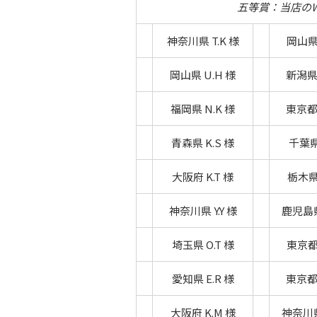
五等賞：当店のW
神奈川県 T.K 様
岡山県 
岡山県 U.H 様
新潟県 
福岡県 N.K 様
東京都 
青森県 K.S 様
千葉県 
大阪府 K.T 様
栃木県 
神奈川県 Y.Y 様
鹿児島県
埼玉県 O.T 様
東京都 
愛知県 E.R 様
東京都 
大阪府 K.M 様
神奈川県