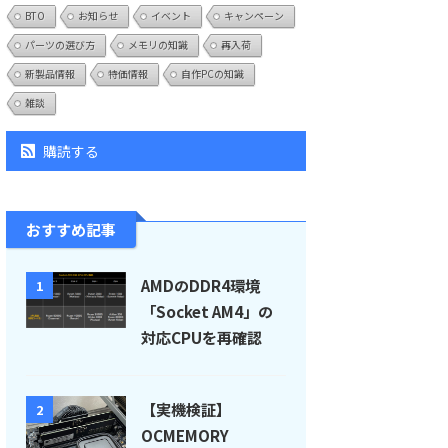
BTO
お知らせ
イベント
キャンペーン
パーツの選び方
メモリの知識
再入荷
新製品情報
特価情報
自作PCの知識
雑談
購読する
おすすめ記事
AMDのDDR4環境
1
「Socket AM4」の
対応CPUを再確認
【実機検証】
2
OCMEMORY