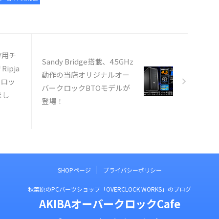
67用チ
Sandy Bridge搭載、4.5GHz
ipja
動作の当店オリジナルオー
クロッ
バークロックBTOモデルが
まし
登場！
SHOPページ
プライバシーポリシー
秋葉原のPCパーツショップ「OVERCLOCK WORKS」のブログ
AKIBAオーバークロックCafe