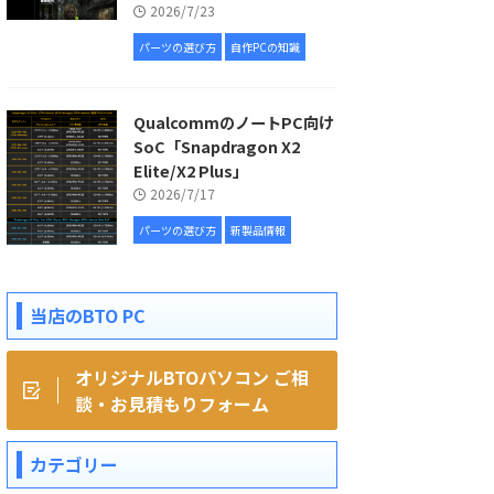
2026/7/23
パーツの選び方
自作PCの知識
QualcommのノートPC向け
SoC「Snapdragon X2
Elite/X2 Plus」
2026/7/17
パーツの選び方
新製品情報
当店のBTO PC
オリジナルBTOパソコン ご相
談・お見積もりフォーム
カテゴリー