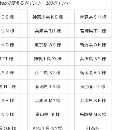
ebで使えるポイント…100ポイント
O.S 様
神奈川県 K.S 様
青森県 S.H 様
U.N 様
兵庫県 T.H 様
宮崎県 T.H 様
N.D 様
東京都 W.S 様
新潟県 O.K 様
T.T 様
神奈川県 Y.Y 様
兵庫県 S.S 様
S.K 様
山口県 S.T 様
栃木県 A.N 様
 N.T 様
新潟県 T.S 様
東京都 T.T 様
S.H 様
兵庫県 M.Y 様
兵庫県 S.K 様
N.D 様
富山県 I.K 様
鳥取県 M.K 様
 O.K 様
神奈川県 N.Y 様
計35名