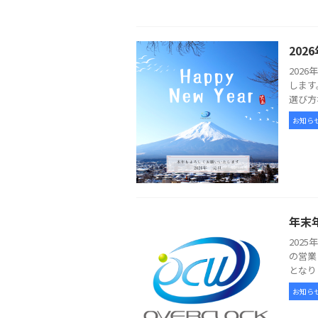
20
202
します
選び方
お知ら
年末
202
の営業
となり
お知ら