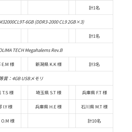
計1名
000CL9T-6GB (DDR3-2000 CL9 2GB×3)
計1名
MA TECH Megahalems Rev.B
E.M 様
新潟県 K.K 様
計3名
等賞：4GB USBメモリ
T.S 様
埼玉県 S.T 様
兵庫県 F.T 様
I.Y 様
兵庫県 H.E 様
石川県 M.T 様
O.M 様
計10名