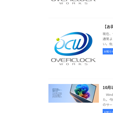
【お
現在、
通常よ
い。佐
お知ら
10月
Win
た。今
のサー
お知ら