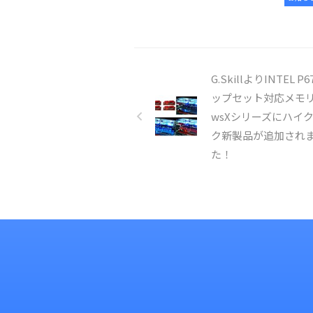
G.SkillよりINTEL P
ップセット対応メモリR
wsXシリーズにハイ
ク新製品が追加され
た！