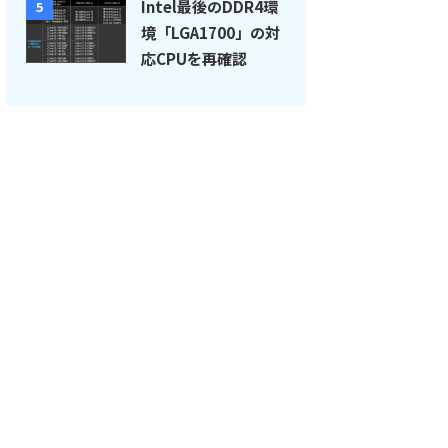
Intel最後のDDR4環
5
境「LGA1700」の対
応CPUを再確認