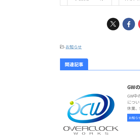
-
お知らせ
関連記事
GW
GW中
につい
休業、
お知ら