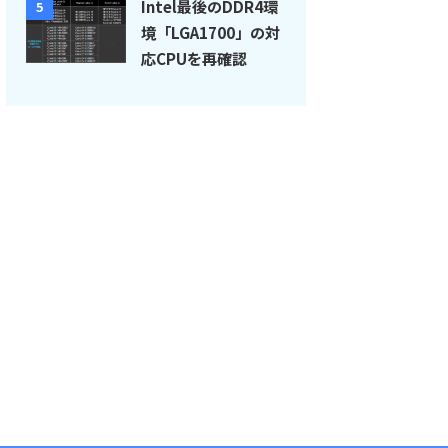
Intel最後のDDR4環
5
境「LGA1700」の対
応CPUを再確認