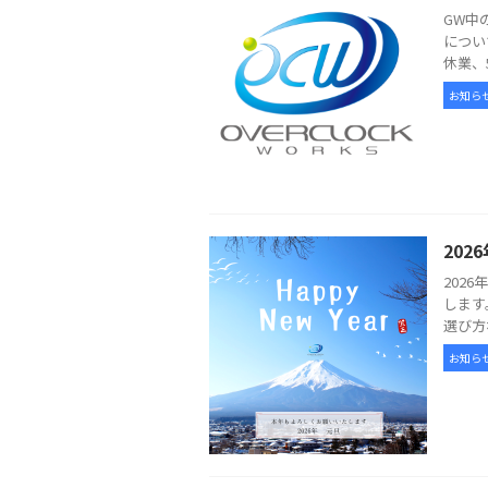
GW中
につい
休業、
お知ら
20
202
します
選び方
お知ら