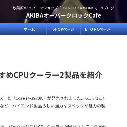
秋葉原のPCパーツショップ「OVERCLOCK WORKS」のブログ
AKIBAオーバークロックCafe
ホーム
SHOPページ
BTO PCページ
すすめCPUクーラー2製品を紹介
960X」と「Core i7-3930K」が発売されました。6コア12ス
など、ハイエンド製品らしい強力なスペックが魅力の製
すが、パッケージにはCPUクーラーが同梱されておりませ