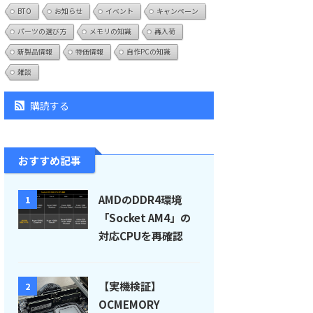
BTO
お知らせ
イベント
キャンペーン
パーツの選び方
メモリの知識
再入荷
新製品情報
特価情報
自作PCの知識
雑談
購読する
おすすめ記事
AMDのDDR4環境
1
「Socket AM4」の
対応CPUを再確認
【実機検証】
2
OCMEMORY