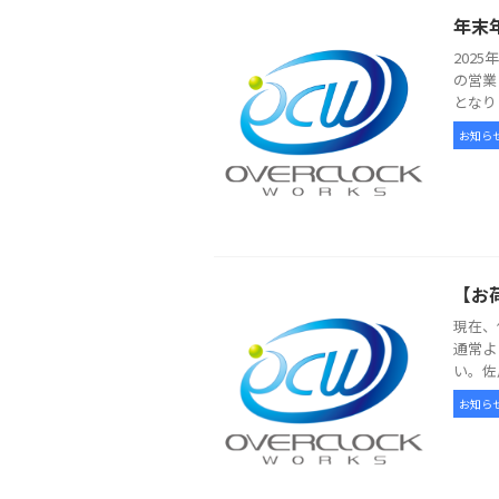
年末
202
の営業
となり
お知ら
【お
現在、
通常よ
い。佐
お知ら