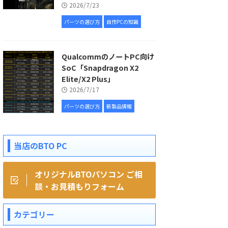
2026/7/23
パーツの選び方
自作PCの知識
QualcommのノートPC向け
SoC「Snapdragon X2
Elite/X2 Plus」
2026/7/17
パーツの選び方
新製品情報
当店のBTO PC
オリジナルBTOパソコン ご相
談・お見積もりフォーム
カテゴリー