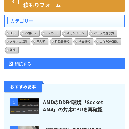
積もりフォーム
カテゴリー
BTO
お知らせ
イベント
キャンペーン
パーツの選び方
メモリの知識
再入荷
新製品情報
特価情報
自作PCの知識
雑談
購読する
おすすめ記事
AMDのDDR4環境「Socket
1
AM4」の対応CPUを再確認