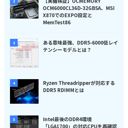
【実機検証】OCMEMORY
2
OCM6000CL36D-32GBSA、MSI
X870でのEXPO設定と
MemTest86
ある意味最強、DDR5-6000低レイ
3
テンシーモデルとは？
Ryzen Threadripperが対応する
4
DDR5 RDIMMとは
Intel最後のDDR4環境
5
「LGA1700」の対応CPUを再確認