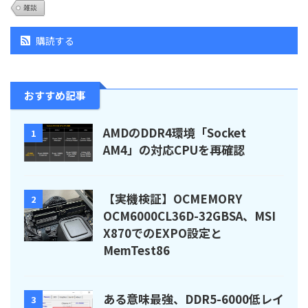
雑談
購読する
おすすめ記事
AMDのDDR4環境「Socket
1
AM4」の対応CPUを再確認
【実機検証】OCMEMORY
2
OCM6000CL36D-32GBSA、MSI
X870でのEXPO設定と
MemTest86
ある意味最強、DDR5-6000低レイ
3