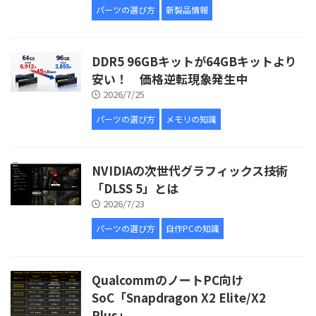
パーツの選び方
新製品情報
DDR5 96GBキットが64GBキットより
安い！ 価格逆転現象発生中
2026/7/25
パーツの選び方
メモリの知識
NVIDIAの次世代グラフィックス技術
「DLSS 5」とは
2026/7/23
パーツの選び方
自作PCの知識
QualcommのノートPC向け
SoC「Snapdragon X2 Elite/X2
Plus」