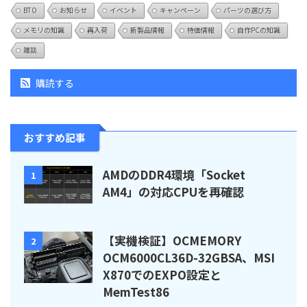
BTO
お知らせ
イベント
キャンペーン
パーツの選び方
メモリの知識
再入荷
新製品情報
特価情報
自作PCの知識
雑談
購読する
おすすめ記事
AMDのDDR4環境「Socket
1
AM4」の対応CPUを再確認
【実機検証】OCMEMORY
2
OCM6000CL36D-32GBSA、MSI
X870でのEXPO設定と
MemTest86