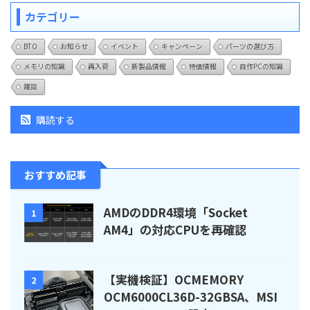
カテゴリー
BTO
お知らせ
イベント
キャンペーン
パーツの選び方
メモリの知識
再入荷
新製品情報
特価情報
自作PCの知識
雑談
購読する
おすすめ記事
AMDのDDR4環境「Socket
1
AM4」の対応CPUを再確認
【実機検証】OCMEMORY
2
OCM6000CL36D-32GBSA、MSI