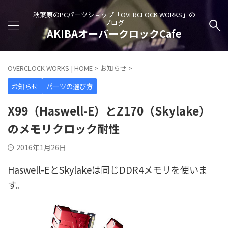
秋葉原のPCパーツショップ「OVERCLOCK WORKS」の
ブログ
AKIBAオーバークロックCafe
OVERCLOCK WORKS | HOME
>
お知らせ
>
お知らせ
パーツの選び方
X99（Haswell-E）とZ170（Skylake）
のメモリクロック耐性
2016年1月26日
Haswell-EとSkylakeは同じDDR4メモリを使いま
す。