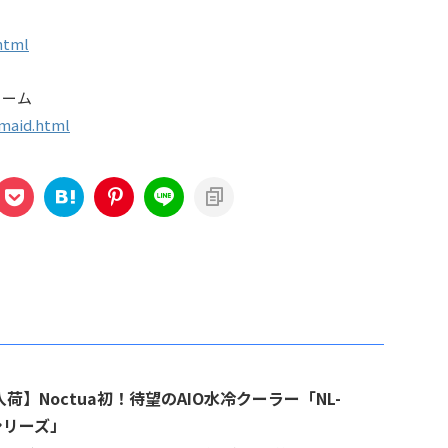
html
ォーム
-maid.html
荷】Noctua初！待望のAIO水冷クーラー「NL-
シリーズ」