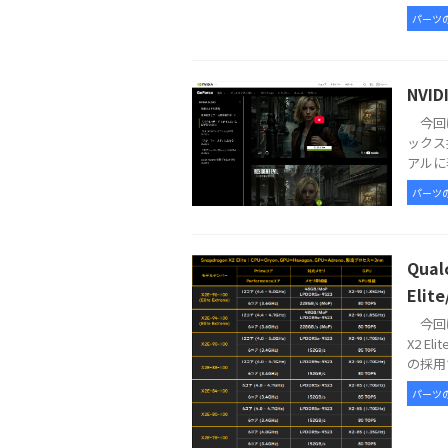
パーツ
NVI
今回は
ックス
アルに表
パーツ
Qua
Elit
今回は
X2 E
の採用で
パーツ