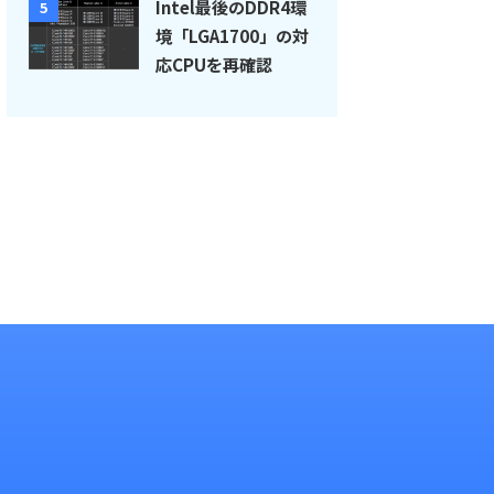
Intel最後のDDR4環
5
境「LGA1700」の対
応CPUを再確認