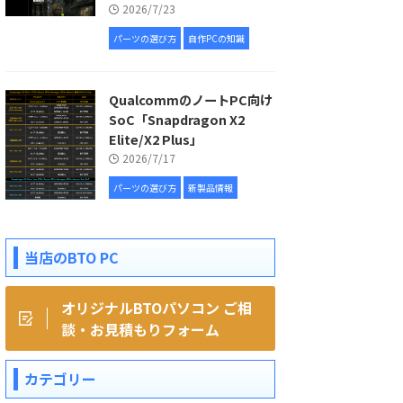
2026/7/23
パーツの選び方
自作PCの知識
QualcommのノートPC向け
SoC「Snapdragon X2
Elite/X2 Plus」
2026/7/17
パーツの選び方
新製品情報
当店のBTO PC
オリジナルBTOパソコン ご相
談・お見積もりフォーム
カテゴリー