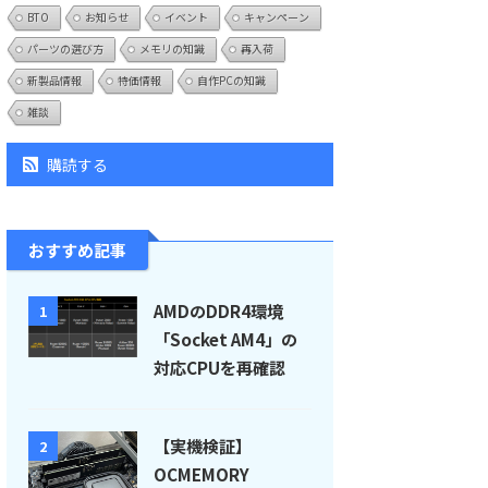
BTO
お知らせ
イベント
キャンペーン
パーツの選び方
メモリの知識
再入荷
新製品情報
特価情報
自作PCの知識
雑談
購読する
おすすめ記事
AMDのDDR4環境
1
「Socket AM4」の
対応CPUを再確認
【実機検証】
2
OCMEMORY