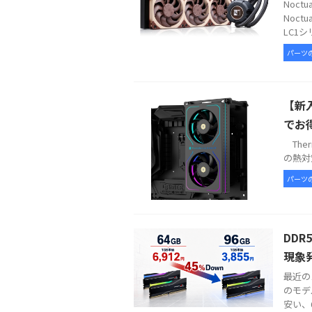
Noc
Noct
LC1シ
パーツ
【新入
でお
Therm
の熱対策
パーツ
DDR
現象
最近の
のモデ
安い、6