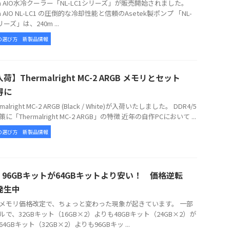
tua AIO水冷クーラー「NL-LC1シリーズ」が販売開始されました。
ua AIO NL-LC1 の圧倒的な冷却性能と信頼のAsetek製ポンプ 「NL-
リーズ」は、240m ...
の選び方
新製品情報
荷】Thermalright MC-2 ARGB メモリとセット
得に
alright MC-2 ARGB (Black / White)が入荷いたしました。 DDR4/5
に「Thermalright MC-2 ARGB」の特徴 近年の自作PCにおいて ...
の選び方
新製品情報
5 96GBキットが64GBキットより安い！ 価格逆転
発生中
メモリ価格改定で、ちょっと変わった現象が起きています。 一部
ルで、32GBキット（16GB×2）よりも48GBキット（24GB×2）が
4GBキット（32GB×2）よりも96GBキッ ...