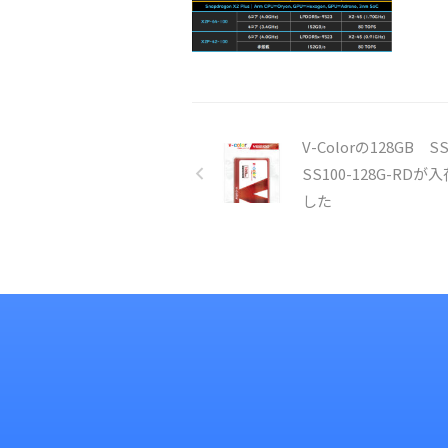
V-Colorの128GB S
SS100-128G-RDが
した