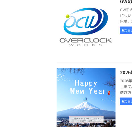
GW
GW中
につい
休業、
お知ら
20
202
します
選び方
お知ら