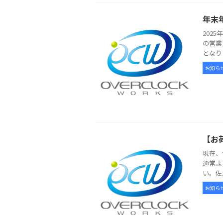
年末
202
の営業
となり
お知ら
【お
現在、
通常よ
い。佐
お知ら