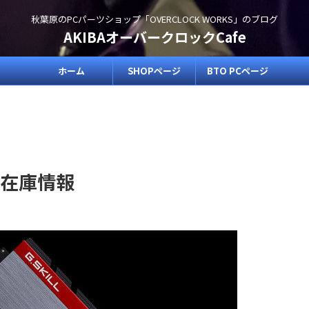
秋葉原のPCパーツショップ「OVERCLOCK WORKS」のブログ
AKIBAオーバークロックCafe
ホーム
SHOPページ
BTO PCページ
リの在庫情報