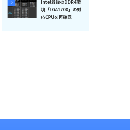
Intel最後のDDR4環
5
境「LGA1700」の対
応CPUを再確認