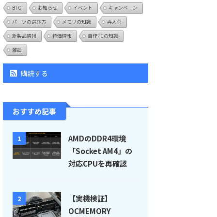
BTO
お知らせ
イベント
キャンペーン
パーツの選び方
メモリの知識
再入荷
新製品情報
特価情報
自作PCの知識
雑談
購読する
おすすめ記事
AMDのDDR4環境
1
「Socket AM4」の
対応CPUを再確認
【実機検証】
2
OCMEMORY