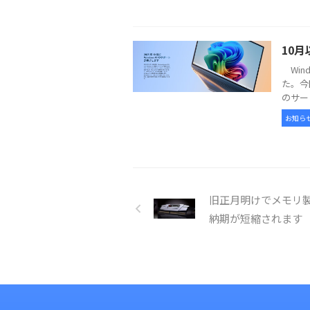
10月
Win
た。今
のサー
お知ら
旧正月明けでメモリ
納期が短縮されます