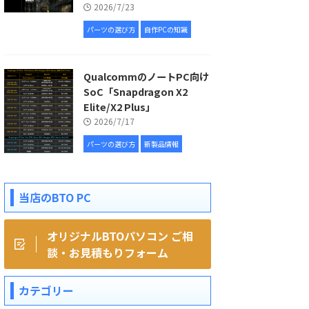
2026/7/23
パーツの選び方
自作PCの知識
QualcommのノートPC向け
SoC「Snapdragon X2
Elite/X2 Plus」
2026/7/17
パーツの選び方
新製品情報
当店のBTO PC
オリジナルBTOパソコン ご相
談・お見積もりフォーム
カテゴリー