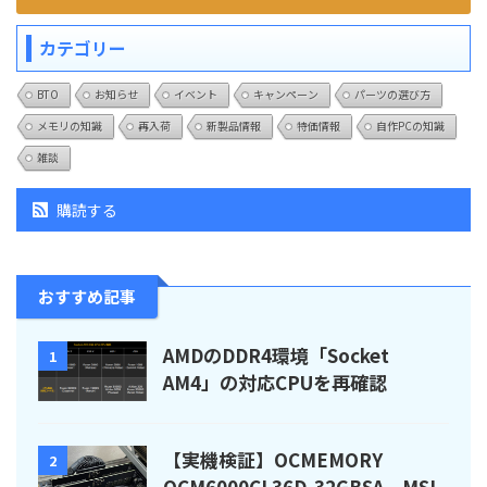
カテゴリー
BTO
お知らせ
イベント
キャンペーン
パーツの選び方
メモリの知識
再入荷
新製品情報
特価情報
自作PCの知識
雑談
購読する
おすすめ記事
AMDのDDR4環境「Socket
1
AM4」の対応CPUを再確認
【実機検証】OCMEMORY
2
OCM6000CL36D-32GBSA、MSI