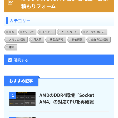
積もりフォーム
カテゴリー
BTO
お知らせ
イベント
キャンペーン
パーツの選び方
メモリの知識
再入荷
新製品情報
特価情報
自作PCの知識
雑談
購読する
おすすめ記事
AMDのDDR4環境「Socket
1
AM4」の対応CPUを再確認