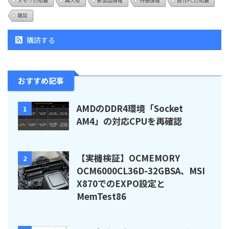
メモリの知識
再入荷
新製品情報
特価情報
自作PCの知識
雑談
購読する
おすすめ記事
AMDのDDR4環境「Socket
1
AM4」の対応CPUを再確認
【実機検証】OCMEMORY
2
OCM6000CL36D-32GBSA、MSI
X870でのEXPO設定と
MemTest86