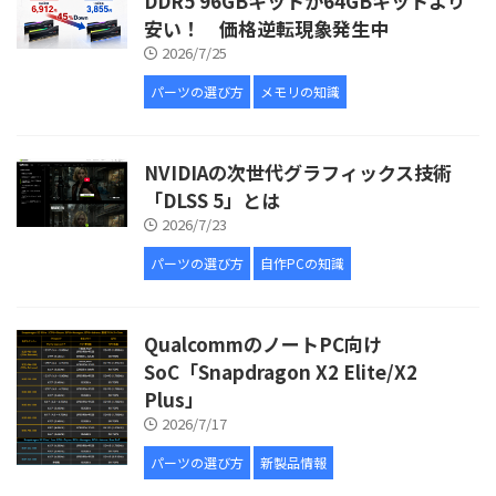
DDR5 96GBキットが64GBキットより
安い！ 価格逆転現象発生中
2026/7/25
パーツの選び方
メモリの知識
NVIDIAの次世代グラフィックス技術
「DLSS 5」とは
2026/7/23
パーツの選び方
自作PCの知識
QualcommのノートPC向け
SoC「Snapdragon X2 Elite/X2
Plus」
2026/7/17
パーツの選び方
新製品情報