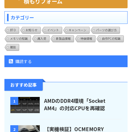
積もりフォーム
カテゴリー
BTO
お知らせ
イベント
キャンペーン
パーツの選び方
メモリの知識
再入荷
新製品情報
特価情報
自作PCの知識
雑談
購読する
おすすめ記事
AMDのDDR4環境「Socket
1
AM4」の対応CPUを再確認
【実機検証】OCMEMORY
2