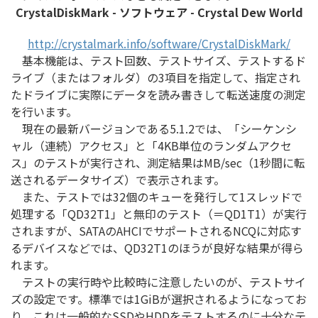
CrystalDiskMark - ソフトウェア - Crystal Dew World
http://crystalmark.info/software/CrystalDiskMark/
基本機能は、テスト回数、テストサイズ、テストするド
ライブ（またはフォルダ）の3項目を指定して、指定され
たドライブに実際にデータを読み書きして転送速度の測定
を行います。
現在の最新バージョンである5.1.2では、「シーケンシ
ャル（連続）アクセス」と「4KB単位のランダムアクセ
ス」のテストが実行され、測定結果はMB/sec（1秒間に転
送されるデータサイズ）で表示されます。
また、テストでは32個のキューを発行して1スレッドで
処理する「QD32T1」と無印のテスト（＝QD1T1）が実行
されますが、SATAのAHCIでサポートされるNCQに対応す
るデバイスなどでは、QD32T1のほうが良好な結果が得ら
れます。
テストの実行時や比較時に注意したいのが、テストサイ
ズの設定です。標準では1GiBが選択されるようになってお
り、これは一般的なSSDやHDDをテストするのに十分なテ