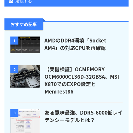
購読する
おすすめ記事
AMDのDDR4環境「Socket
1
AM4」の対応CPUを再確認
【実機検証】OCMEMORY
2
OCM6000CL36D-32GBSA、MSI
X870でのEXPO設定と
MemTest86
ある意味最強、DDR5-6000低レイ
3
テンシーモデルとは？