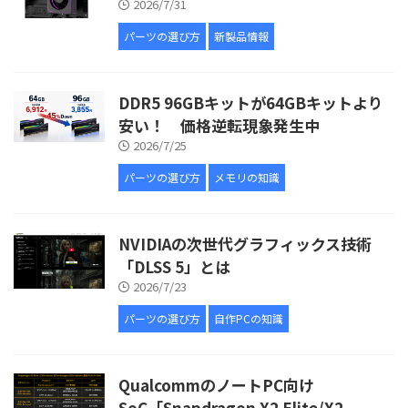
2026/7/31
パーツの選び方
新製品情報
DDR5 96GBキットが64GBキットより
安い！ 価格逆転現象発生中
2026/7/25
パーツの選び方
メモリの知識
NVIDIAの次世代グラフィックス技術
「DLSS 5」とは
2026/7/23
パーツの選び方
自作PCの知識
QualcommのノートPC向け
SoC「Snapdragon X2 Elite/X2