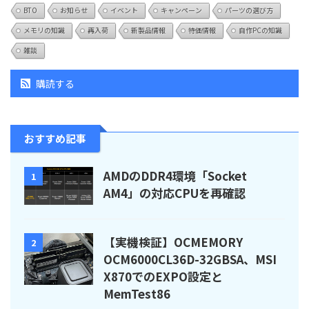
BTO
お知らせ
イベント
キャンペーン
パーツの選び方
メモリの知識
再入荷
新製品情報
特価情報
自作PCの知識
雑談
購読する
おすすめ記事
AMDのDDR4環境「Socket
1
AM4」の対応CPUを再確認
【実機検証】OCMEMORY
2
OCM6000CL36D-32GBSA、MSI
X870でのEXPO設定と
MemTest86