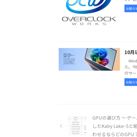
お知ら
10月
Win
た。今
のサー
お知ら
GPUの選び方 ～ ゲ
したKaby Lake-S
わせるならどのGPU