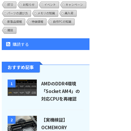
BTO
お知らせ
イベント
キャンペーン
パーツの選び方
メモリの知識
再入荷
新製品情報
特価情報
自作PCの知識
雑談
購読する
おすすめ記事
AMDのDDR4環境
1
「Socket AM4」の
対応CPUを再確認
【実機検証】
2
OCMEMORY