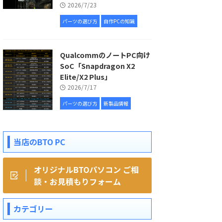
2026/7/23
パーツの選び方
自作PCの知識
QualcommのノートPC向け
SoC「Snapdragon X2
Elite/X2 Plus」
2026/7/17
パーツの選び方
新製品情報
当店のBTO PC
オリジナルBTOパソコン ご相
談・お見積もりフォーム
カテゴリー