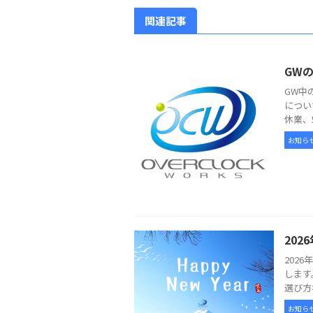
関連記事
GW
GW中
につい
休業、
お知ら
20
202
します
選び方
お知ら