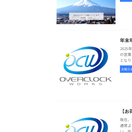
年末
202
の営業
となり
お知ら
【お
現在、
通常よ
い。佐