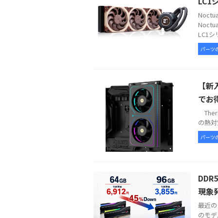
LC1
Noc
Noct
LC1シ
パーツ
【新入
でお
Therm
の熱対策
パーツ
DDR
現象
最近の
のモデ