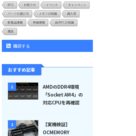
BTO
お知らせ
イベント
キャンペーン
パーツの選び方
メモリの知識
再入荷
新製品情報
特価情報
自作PCの知識
雑談
購読する
おすすめ記事
AMDのDDR4環境
1
「Socket AM4」の
対応CPUを再確認
【実機検証】
2
OCMEMORY