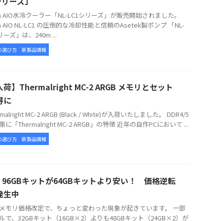
シリーズ」
tua AIO水冷クーラー「NL-LC1シリーズ」が販売開始されました。
ua AIO NL-LC1 の圧倒的な冷却性能と信頼のAsetek製ポンプ 「NL-
リーズ」は、240m ...
の選び方
新製品情報
荷】Thermalright MC-2 ARGB メモリとセット
得に
alright MC-2 ARGB (Black / White)が入荷いたしました。 DDR4/5
に「Thermalright MC-2 ARGB」の特徴 近年の自作PCにおいて ...
の選び方
新製品情報
5 96GBキットが64GBキットより安い！ 価格逆転
発生中
メモリ価格改定で、ちょっと変わった現象が起きています。 一部
ルで、32GBキット（16GB×2）よりも48GBキット（24GB×2）が