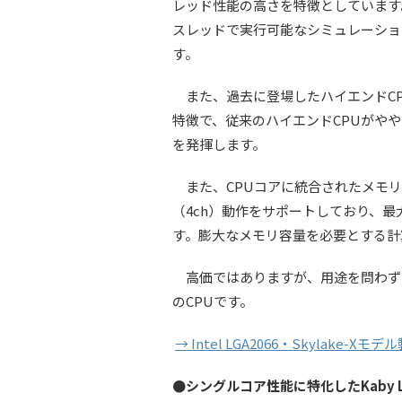
レッド性能の高さを特徴としています
スレッドで実行可能なシミュレーショ
す。
また、過去に登場したハイエンドCP
特徴で、従来のハイエンドCPUがや
を発揮します。
また、CPUコアに統合されたメモリ
（4ch）動作をサポートしており、最大
す。膨大なメモリ容量を必要とする計
高価ではありますが、用途を問わず高い
のCPUです。
→ Intel LGA2066・Skylake-Xモ
●シングルコア性能に特化したKaby La