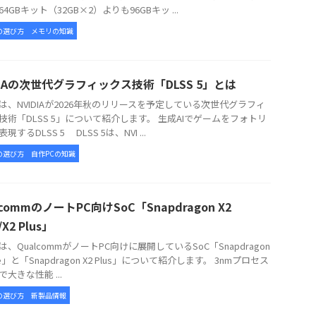
4GBキット（32GB×2）よりも96GBキッ ...
の選び方
メモリの知識
DIAの次世代グラフィックス技術「DLSS 5」とは
、NVIDIAが2026年秋のリリースを予定している次世代グラフィ
技術「DLSS 5」について紹介します。 生成AIでゲームをフォトリ
現するDLSS 5 DLSS 5は、NVI ...
の選び方
自作PCの知識
lcommのノートPC向けSoC「Snapdragon X2
e/X2 Plus」
、QualcommがノートPC向けに展開しているSoC「Snapdragon
lite」と「Snapdragon X2 Plus」について紹介します。 3nmプロセス
大きな性能 ...
の選び方
新製品情報