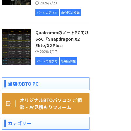
2026/7/23
パーツの選び方
自作PCの知識
QualcommのノートPC向け
SoC「Snapdragon X2
Elite/X2 Plus」
2026/7/17
パーツの選び方
新製品情報
当店のBTO PC
オリジナルBTOパソコン ご相
談・お見積もりフォーム
カテゴリー