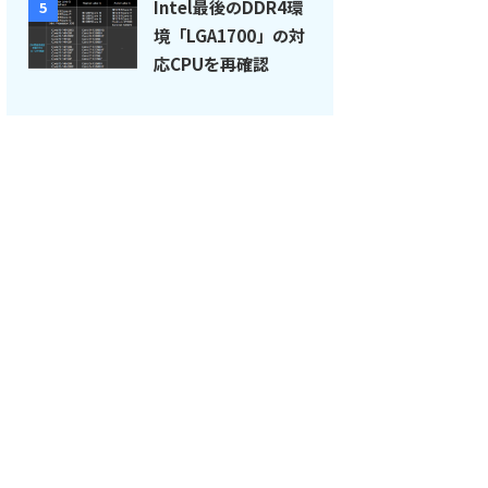
Intel最後のDDR4環
5
境「LGA1700」の対
応CPUを再確認