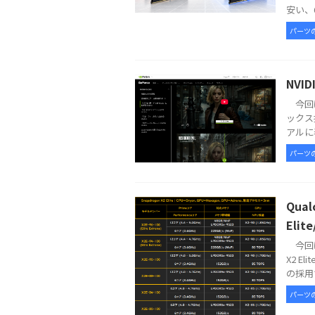
安い、6
パーツ
NVI
今回は
ックス
アルに表
パーツ
Qua
Elit
今回は
X2 E
の採用で
パーツ