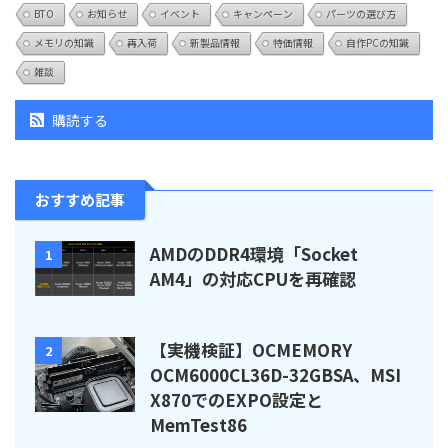
BTO
お知らせ
イベント
キャンペーン
パーツの選び方
メモリの知識
再入荷
新製品情報
特価情報
自作PCの知識
雑談
購読する
おすすめ記事
AMDのDDR4環境「Socket
1
AM4」の対応CPUを再確認
【実機検証】OCMEMORY
2
OCM6000CL36D-32GBSA、MSI
X870でのEXPO設定と
MemTest86