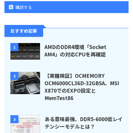
購読する
おすすめ記事
AMDのDDR4環境「Socket
1
AM4」の対応CPUを再確認
【実機検証】OCMEMORY
2
OCM6000CL36D-32GBSA、MSI
X870でのEXPO設定と
MemTest86
ある意味最強、DDR5-6000低レイ
3
テンシーモデルとは？