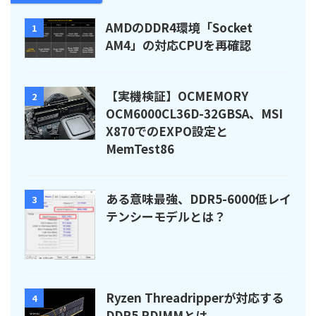
AMDのDDR4環境「Socket
1
AM4」の対応CPUを再確認
【実機検証】OCMEMORY
2
OCM6000CL36D-32GBSA、MSI
X870でのEXPO設定と
MemTest86
ある意味最強、DDR5-6000低レイ
3
テンシーモデルとは？
Ryzen Threadripperが対応する
4
DDR5 RDIMMとは