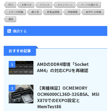
BTO
お知らせ
イベント
キャンペーン
パーツの選び方
メモリの知識
再入荷
新製品情報
特価情報
自作PCの知識
雑談
購読する
おすすめ記事
AMDのDDR4環境「Socket
1
AM4」の対応CPUを再確認
【実機検証】OCMEMORY
2
OCM6000CL36D-32GBSA、MSI
X870でのEXPO設定と
MemTest86