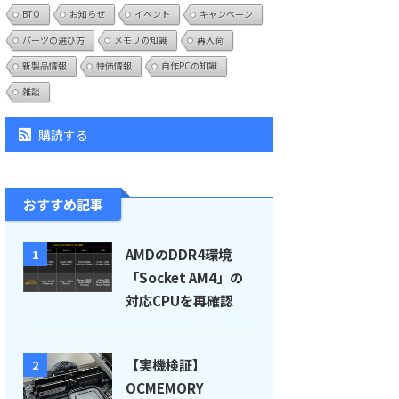
BTO
お知らせ
イベント
キャンペーン
パーツの選び方
メモリの知識
再入荷
新製品情報
特価情報
自作PCの知識
雑談
購読する
おすすめ記事
AMDのDDR4環境
1
「Socket AM4」の
対応CPUを再確認
【実機検証】
2
OCMEMORY