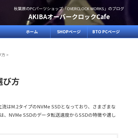
秋葉原のPCパーツショップ「OVERCLOCK WORKS」のブログ
AKIBAオーバークロックCafe
ホーム
SHOPページ
BTO PCページ
び方
>
選び方
主流はM.2タイプのNVMe SSDとなっており、さまざまな
、NVMe SSDのデータ転送速度からSSDの特徴や適し