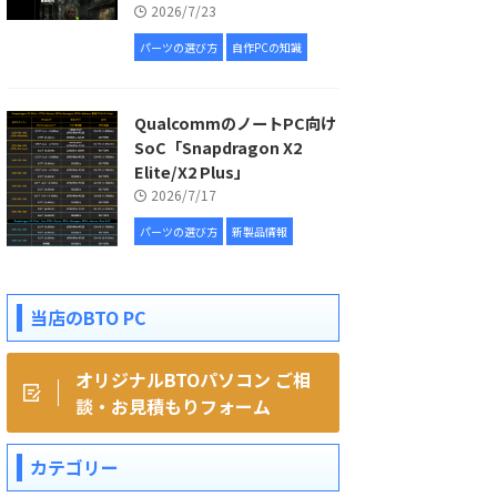
2026/7/23
パーツの選び方
自作PCの知識
QualcommのノートPC向け
SoC「Snapdragon X2
Elite/X2 Plus」
2026/7/17
パーツの選び方
新製品情報
当店のBTO PC
オリジナルBTOパソコン ご相
談・お見積もりフォーム
カテゴリー