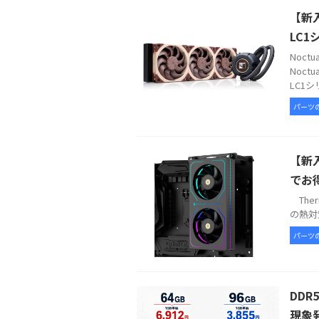
【新入
LC1
Noc
Noct
LC1シ
パーツ
【新入
でお
Therm
の熱対策
パーツ
DDR
現象