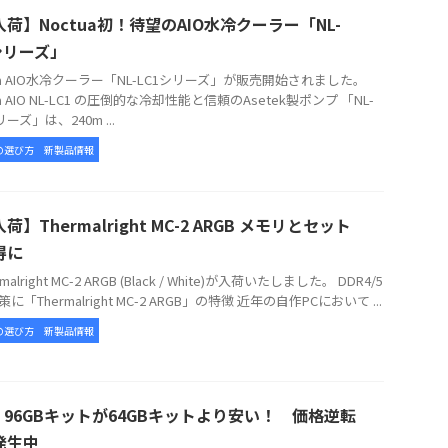
荷】Noctua初！待望のAIO水冷クーラー「NL-
シリーズ」
tua AIO水冷クーラー「NL-LC1シリーズ」が販売開始されました。
ua AIO NL-LC1 の圧倒的な冷却性能と信頼のAsetek製ポンプ 「NL-
リーズ」は、240m ...
の選び方
新製品情報
荷】Thermalright MC-2 ARGB メモリとセット
得に
alright MC-2 ARGB (Black / White)が入荷いたしました。 DDR4/5
に「Thermalright MC-2 ARGB」の特徴 近年の自作PCにおいて ...
の選び方
新製品情報
5 96GBキットが64GBキットより安い！ 価格逆転
発生中