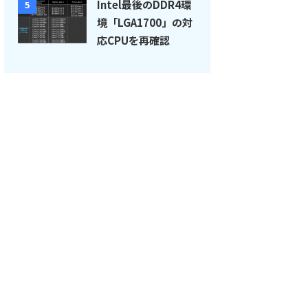
Intel最後のDDR4環
5
境「LGA1700」の対
応CPUを再確認