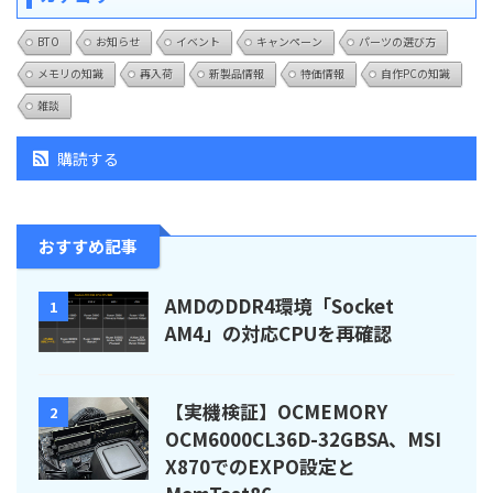
BTO
お知らせ
イベント
キャンペーン
パーツの選び方
メモリの知識
再入荷
新製品情報
特価情報
自作PCの知識
雑談
購読する
おすすめ記事
AMDのDDR4環境「Socket
1
AM4」の対応CPUを再確認
【実機検証】OCMEMORY
2
OCM6000CL36D-32GBSA、MSI
X870でのEXPO設定と