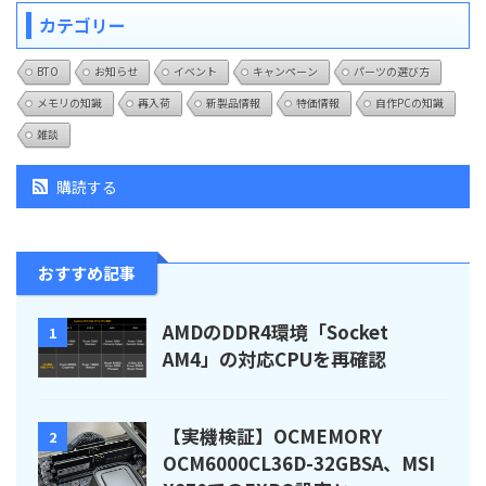
カテゴリー
BTO
お知らせ
イベント
キャンペーン
パーツの選び方
メモリの知識
再入荷
新製品情報
特価情報
自作PCの知識
雑談
購読する
おすすめ記事
AMDのDDR4環境「Socket
1
AM4」の対応CPUを再確認
【実機検証】OCMEMORY
2
OCM6000CL36D-32GBSA、MSI