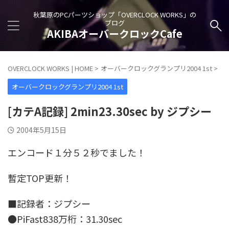
秋葉原のPCパーツショップ「OVERCLOCK WORKS」の
ブログ
AKIBAオーバークロックCafe
OVERCLOCK WORKS | HOME
>
オーバークロックグランプリ2004 1st
>
オーバークロックグランプリ2004 1st
[カテA記録] 2min23.30sec by ジプシー
2004年5月15日
エンコード１分５２秒でました！
暫定TOP更新！
■記録者：ジプシー
●PiFast838万桁：31.30sec