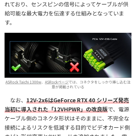
れており、センスピンの信号によってケーブルが供
給可能な最大電力を伝達する仕組みとなっていま
す。
ASRock Taichi 1300w
、
ASRockページ
では、コネクタをしっかり挿し込む注
意が掲載されている
なお、
12V-2x6はGeForce RTX 40 シリーズ発売
当初に導入された「12VHPWR」の改良版
で、電源
ケーブル側のコネクタ形状はそのままに、不完全な
接続によるリスクを低減する目的でビデオカード側