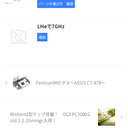
パーツの選び方
雑談
LHeで7GHz
雑談
PentiumMのゲタ～ASUS CT-479～
Winbond型チップ搭載！ OCZ PC3200 G
old 2-2-2timings入荷！