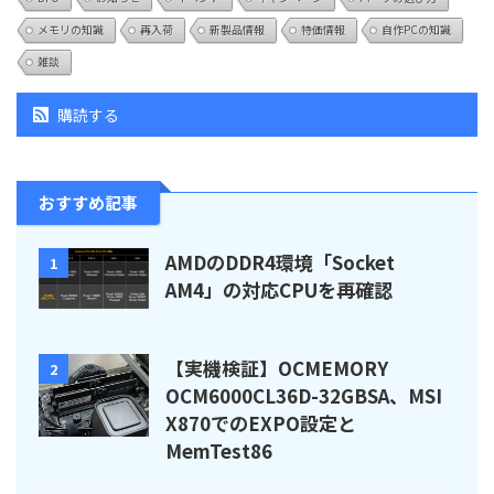
メモリの知識
再入荷
新製品情報
特価情報
自作PCの知識
雑談
購読する
おすすめ記事
AMDのDDR4環境「Socket
1
AM4」の対応CPUを再確認
【実機検証】OCMEMORY
2
OCM6000CL36D-32GBSA、MSI
X870でのEXPO設定と
MemTest86