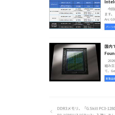
Int
今回は
ます。 
Arc G
パーツ
国内で
Foun
2026
組み立
て、GeFo
新製品
DDR3メモリ、「G.Skill PC3-128