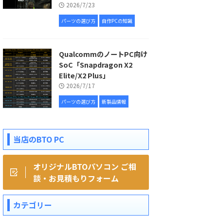
2026/7/23
パーツの選び方
自作PCの知識
QualcommのノートPC向け
SoC「Snapdragon X2
Elite/X2 Plus」
2026/7/17
パーツの選び方
新製品情報
当店のBTO PC
オリジナルBTOパソコン ご相
談・お見積もりフォーム
カテゴリー