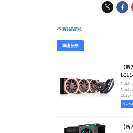
-
新製品情報
関連記事
【新入
LC1
Noc
Noct
LC1シ
パーツ
【新入