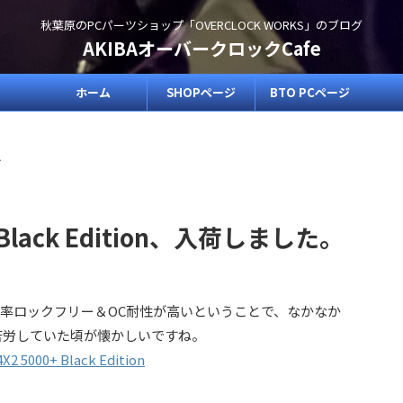
秋葉原のPCパーツショップ「OVERCLOCK WORKS」のブログ
AKIBAオーバークロックCafe
ホーム
SHOPページ
BTO PCページ
>
0+ Black Edition、入荷しました。
率ロックフリー＆OC耐性が高いということで、なかなか
に苦労していた頃が懐かしいですね。
X2 5000+ Black Edition