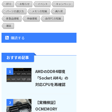
BTO
お知らせ
イベント
キャンペーン
パーツの選び方
メモリの知識
再入荷
新製品情報
特価情報
自作PCの知識
雑談
購読する
おすすめ記事
AMDのDDR4環境
1
「Socket AM4」の
対応CPUを再確認
【実機検証】
2
OCMEMORY