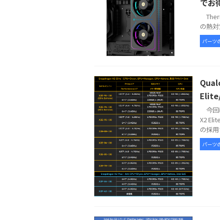
でお
Therm
の熱対策
パーツ
Qua
Elit
今回は
X2 E
の採用で
パーツ