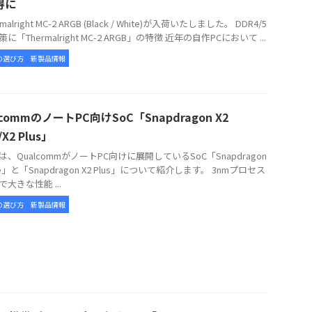
得に
alright MC-2 ARGB (Black / White)が入荷いたしました。 DDR4/5
に「Thermalright MC-2 ARGB」の特徴 近年の自作PCにおいて ...
の選び方
新製品情報
lcommのノートPC向けSoC「Snapdragon X2
e/X2 Plus」
、QualcommがノートPC向けに展開しているSoC「Snapdragon
lite」と「Snapdragon X2 Plus」について紹介します。 3nmプロセス
大きな性能 ...
の選び方
新製品情報