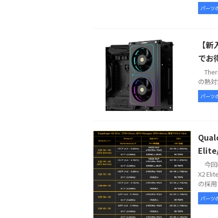
パーツ
【新入
でお
Therm
の熱対策
パーツ
Qua
Elit
今回は
X2 E
の採用で
パーツ