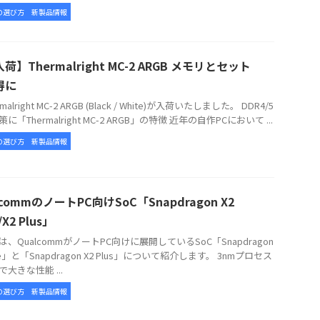
の選び方
新製品情報
荷】Thermalright MC-2 ARGB メモリとセット
得に
alright MC-2 ARGB (Black / White)が入荷いたしました。 DDR4/5
に「Thermalright MC-2 ARGB」の特徴 近年の自作PCにおいて ...
の選び方
新製品情報
lcommのノートPC向けSoC「Snapdragon X2
e/X2 Plus」
、QualcommがノートPC向けに展開しているSoC「Snapdragon
lite」と「Snapdragon X2 Plus」について紹介します。 3nmプロセス
大きな性能 ...
の選び方
新製品情報