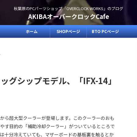
秋葉原のPCパーツショップ「OVERCLOCK WORKS」のブログ
AKIBAオーバークロックCafe
ホーム
SHOPページ
BTO PCページ
>
のフラッグシップモデル、「IFX-14」
rightから超大型クーラーが登場します。このクーラーのおも
冷やす目的の「補助冷却クーラー」がついているところで
ので上は十分冷えていても、マザーボードの基板裏を触るとか