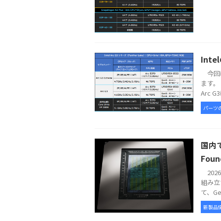
Int
今回は
ます。 
Arc G
パーツ
国内で
Foun
2026
組み立
て、GeFo
新製品