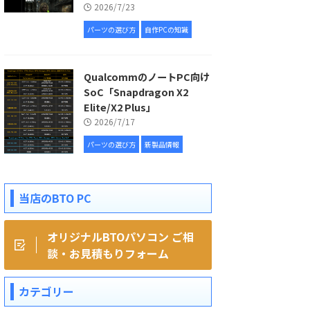
2026/7/23
パーツの選び方
自作PCの知識
QualcommのノートPC向け
SoC「Snapdragon X2
Elite/X2 Plus」
2026/7/17
パーツの選び方
新製品情報
当店のBTO PC
オリジナルBTOパソコン ご相
談・お見積もりフォーム
カテゴリー