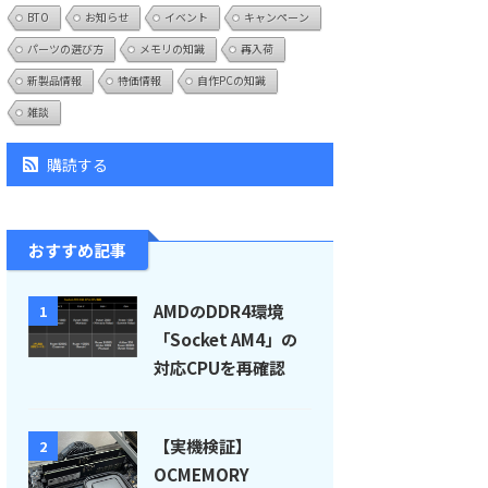
BTO
お知らせ
イベント
キャンペーン
パーツの選び方
メモリの知識
再入荷
新製品情報
特価情報
自作PCの知識
雑談
購読する
おすすめ記事
AMDのDDR4環境
1
「Socket AM4」の
対応CPUを再確認
【実機検証】
2
OCMEMORY