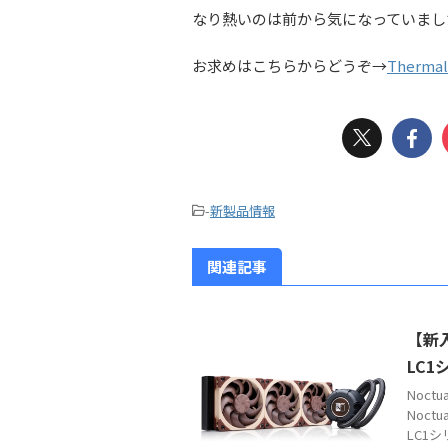
なり熱いのは前から気になっていまし
お求めはこちらからどうぞ→
Thermalr
-
新製品情報
関連記事
【新入
LC1
Noc
Noct
LC1シ