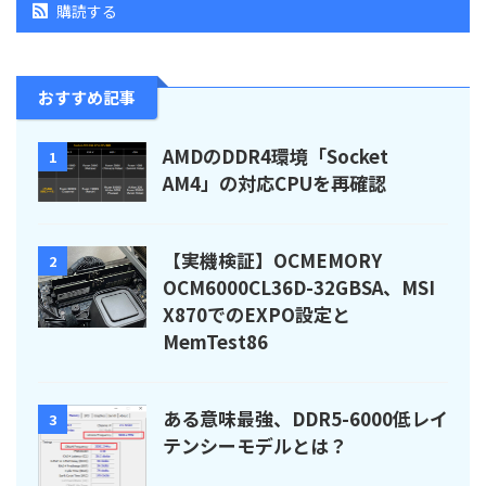
購読する
おすすめ記事
AMDのDDR4環境「Socket
1
AM4」の対応CPUを再確認
【実機検証】OCMEMORY
2
OCM6000CL36D-32GBSA、MSI
X870でのEXPO設定と
MemTest86
ある意味最強、DDR5-6000低レイ
3
テンシーモデルとは？