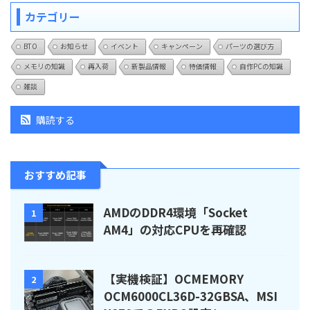
カテゴリー
BTO
お知らせ
イベント
キャンペーン
パーツの選び方
メモリの知識
再入荷
新製品情報
特価情報
自作PCの知識
雑談
購読する
おすすめ記事
AMDのDDR4環境「Socket
1
AM4」の対応CPUを再確認
【実機検証】OCMEMORY
2
OCM6000CL36D-32GBSA、MSI