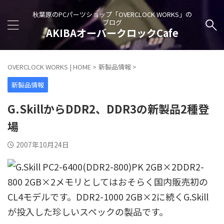
秋葉原のPCパーツショップ「OVERCLOCK WORKS」の
ブログ
AKIBAオーバークロックCafe
OVERCLOCK WORKS | HOME
>
新製品情報
>
新製品情報
G.SkillからDDR2、DDR3の新製品2種登
場
2007年10月24日
DDR2-
800 2GB×2メモリとしてはおそらく国内販売初の
CL4モデルです。DDR2-1000 2GB×2に続くG.Skill
が投入した珍しいスペックの製品です。