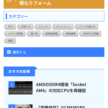
積もりフォーム
カテゴリー
BTO
お知らせ
イベント
キャンペーン
パーツの選び方
メモリの知識
再入荷
新製品情報
特価情報
自作PCの知識
雑談
購読する
おすすめ記事
AMDのDDR4環境「Socket
1
AM4」の対応CPUを再確認
【実機検証】OCMEMORY
2