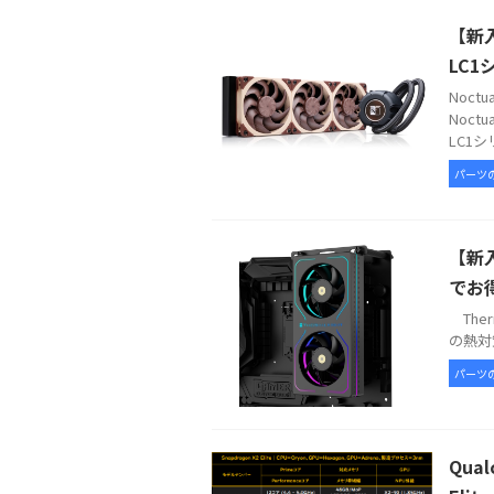
【新入
LC1
Noc
Noct
LC1シ
パーツ
【新入
でお
Therm
の熱対策
パーツ
Qua