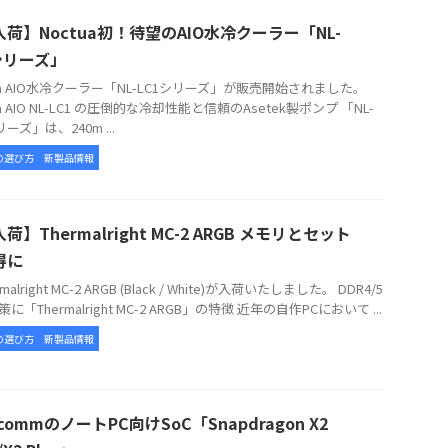
荷】Noctua初！待望のAIO水冷クーラー「NL-
シリーズ」
tua AIO水冷クーラー「NL-LC1シリーズ」が販売開始されました。
ua AIO NL-LC1 の圧倒的な冷却性能と信頼のAsetek製ポンプ 「NL-
リーズ」は、240m ...
の選び方
新製品情報
荷】Thermalright MC-2 ARGB メモリとセット
得に
alright MC-2 ARGB (Black / White)が入荷いたしました。 DDR4/5
に「Thermalright MC-2 ARGB」の特徴 近年の自作PCにおいて ...
の選び方
新製品情報
lcommのノートPC向けSoC「Snapdragon X2