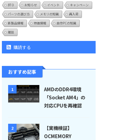
BTO
お知らせ
イベント
キャンペーン
パーツの選び方
メモリの知識
再入荷
新製品情報
特価情報
自作PCの知識
雑談
購読する
おすすめ記事
AMDのDDR4環境
1
「Socket AM4」の
対応CPUを再確認
【実機検証】
2
OCMEMORY