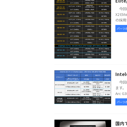
Elit
今回は
X2 E
の採用で
パーツ
Int
今回は
ます。 
Arc G
パーツ
国内で