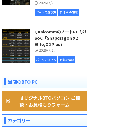
2026/7/23
パーツの選び方
自作PCの知識
QualcommのノートPC向け
SoC「Snapdragon X2
Elite/X2 Plus」
2026/7/17
パーツの選び方
新製品情報
当店のBTO PC
オリジナルBTOパソコン ご相
談・お見積もりフォーム
カテゴリー