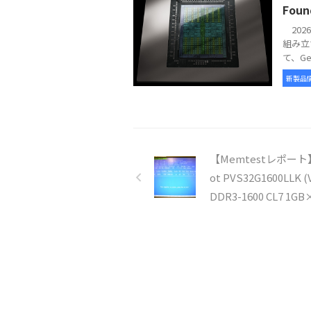
Foun
2026
組み立
て、GeFo
新製品
【Memtestレポート】
ot PVS32G1600LLK (
DDR3-1600 CL7 1GB