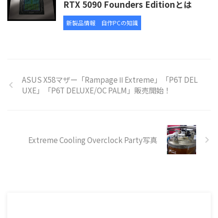
RTX 5090 Founders Editionとは
新製品情報
自作PCの知識
ASUS X58マザー「Rampage Ⅱ Extreme」「P6T DEL
UXE」「P6T DELUXE/OC PALM」販売開始！
Extreme Cooling Overclock Party写真